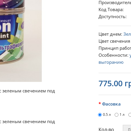
Производител
Код Товара:
Доступность
Цвет днем:
Зе
Цвет свечения 
Принцип рабо
Особенности:
выгоранию
775.00 г
Фасовка
0.5 л
1 л
Кол-во