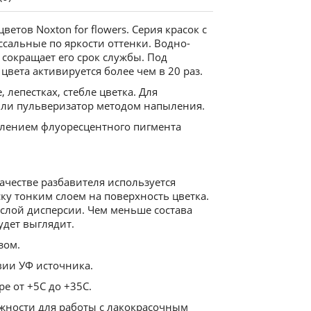
етов Noxton for flowers. Серия красок с
альные по яркости оттенки. Водно-
 сокращает его срок службы. Под
вета активируется более чем в 20 раз.
 лепестках, стебле цветка. Для
или пульверизатор методом напыления.
влением флуоресцентного пигмента
качестве разбавителя используется
ку тонким слоем на поверхность цветка.
слой дисперсии. Чем меньше состава
будет выглядит.
зом.
вии УФ источника.
е от +5С до +35С.
жности для работы с лакокрасочным