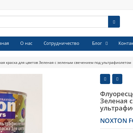
Блог
вная
О нас
Сотрудничество
Конта
ая краска для цветов Зеленая с зеленым свечением под ультрафиолетом
Флуоресц
Зеленая 
ультрафи
NOXTON F