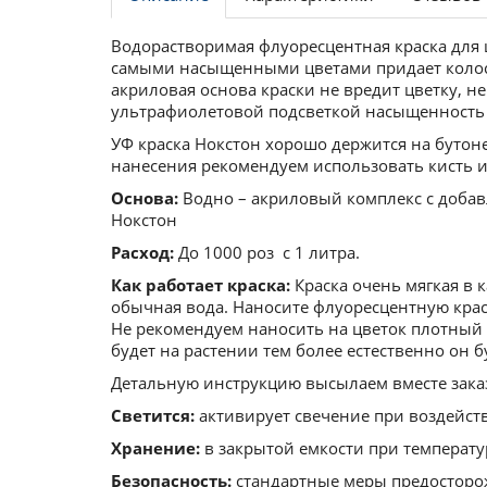
Водорастворимая флуоресцентная краска для цв
самыми насыщенными цветами придает колосс
акриловая основа краски не вредит цветку, не
ультрафиолетовой подсветкой насыщенность ц
УФ краска Нокстон хорошо держится на бутоне,
нанесения рекомендуем использовать кисть 
Основа:
Водно – акриловый комплекс с доба
Нокстон
Расход:
До 1000 роз с 1 литра.
Как работает краска:
Краска очень мягкая в 
обычная вода. Наносите флуоресцентную крас
Не рекомендуем наносить на цветок плотный 
будет на растении тем более естественно он 
Детальную инструкцию высылаем вместе зака
Светится:
активирует свечение при воздейст
Хранение:
в закрытой емкости при температур
Безопасность:
стандартные меры предосторо