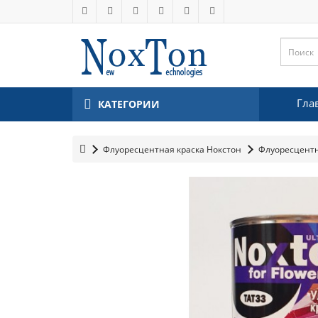
Гла
КАТЕГОРИИ
Флуоресцентная краска Нокстон
Флуоресцентн