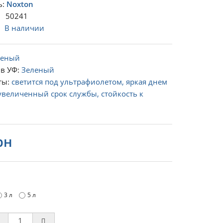
ь:
Noxton
 50241
:
В наличии
леный
в УФ:
Зеленый
ты:
светится под ультрафиолетом, яркая днем
увеличенный срок службы, стойкость к
рн
3 л
5 л