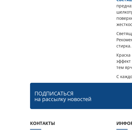
предна
шелкотр
поверх
жесткос
Светящи
Рекоме
стирка.
Краска 
эффект
тем яр
С кажд
ПОДПИСАТЬСЯ
на рассылку новостей
КОНТАКТЫ
ИНФО