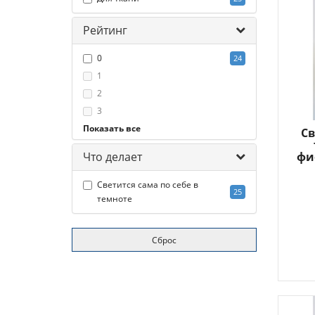
Рейтинг
0
24
1
2
3
Показать все
4
1
Св
5
фи
Что делает
Светится сама по себе в
25
темноте
Сброс