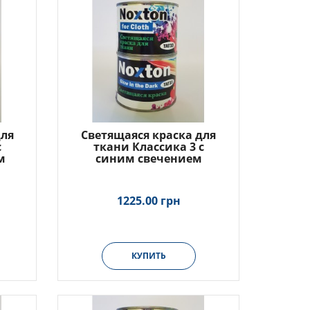
для
Светящаяся краска для
с
ткани Классика 3 с
м
синим свечением
1225.00 грн
КУПИТЬ