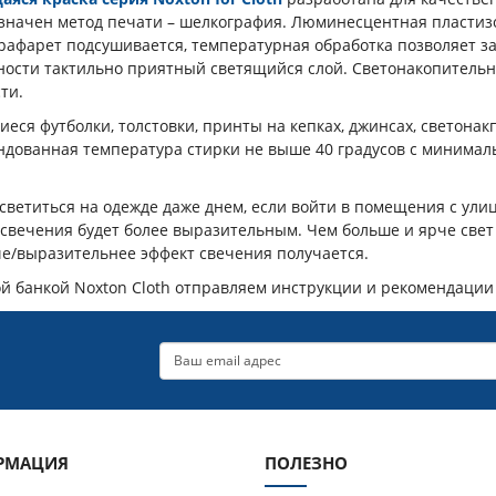
значен метод печати – шелкография. Люминесцентная пластизо
афарет подсушивается, температурная обработка позволяет за
ности тактильно приятный светящийся слой. Светонакопительна
ти.
еся футболки, толстовки, принты на кепках, джинсах, светон
ндованная температура стирки не выше 40 градусов с минимал
светиться на одежде даже днем, если войти в помещения с ули
 свечения будет более выразительным. Чем больше и ярче свет
че/выразительнее эффект свечения получается.
ой банкой
Noxton
Cloth
отправляем инструкции и рекомендации
РМАЦИЯ
ПОЛЕЗНО