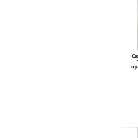
Св
ор