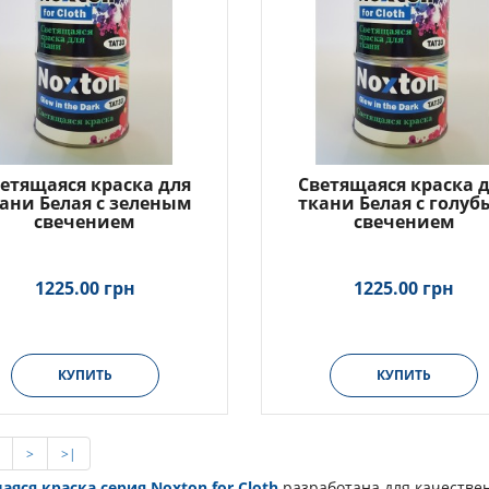
етящаяся краска для
Светящаяся краска 
ани Белая с зеленым
ткани Белая с голу
свечением
свечением
1225.00 грн
1225.00 грн
КУПИТЬ
КУПИТЬ
>
>|
аяся краска серия
Noxton
for
Cloth
разработана для качествен