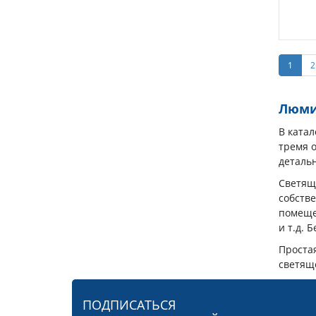
1
2
Люмин
В ката
тремя 
детальн
Светящи
собств
помещен
и т.д. 
Простая
светяще
ПОДПИСАТЬСЯ