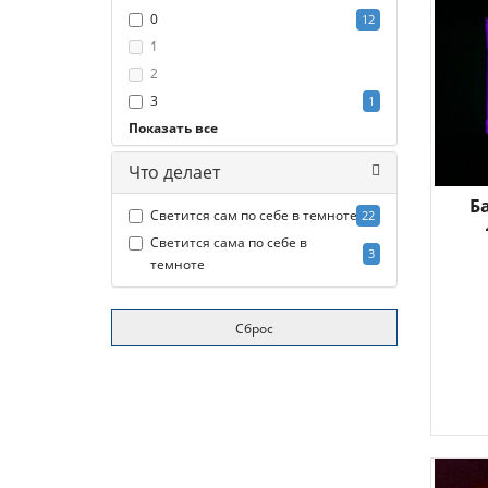
0
12
1
2
3
1
Показать все
4
10
5
2
Что делает
Б
Светится сам по себе в темноте
22
Светится сама по себе в
3
темноте
Сброс