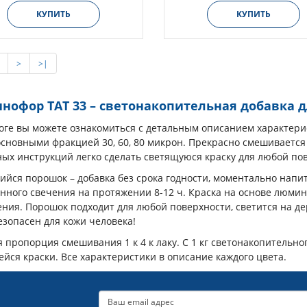
КУПИТЬ
КУПИТЬ
>
>|
офор ТАТ 33 – светонакопительная добавка д
логе вы можете ознакомиться с детальным описанием характер
основными фракцией 30, 60, 80 микрон. Прекрасно смешиваетс
ых инструкций легко сделать светящуюся краску для любой по
йся порошок – добавка без срока годности, моментально напит
енного свечения на протяжении 8-12 ч. Краска на основе люми
ия. Порошок подходит для любой поверхности, светится на дер
Безопасен для кожи человека!
 пропорция смешивания 1 к 4 к лаку. С 1 кг светонакопительно
йся краски. Все характеристики в описание каждого цвета.