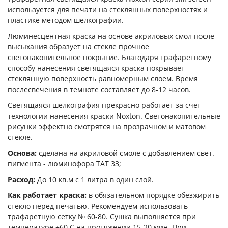
используется для печати на стеклянных поверхностях и
пластике методом шелкографии.
Люминесцентная краска на основе акриловых смол после
высыхания образует на стекле прочное
светонакопительное покрытие. Благодаря трафаретному
способу нанесения светящаяся краска покрывает
стеклянную поверхность равномерным слоем. Время
послесвечения в темноте составляет до 8-12 часов.
Светящаяся шелкография прекрасно работает за счет
технологии нанесения краски Noxton. Светонакопительные
рисунки эффектно смотрятся на прозрачном и матовом
стекле.
Основа:
сделана на акриловой смоле с добавлением свет.
пигмента - люминофора ТАТ 33;
Расход:
До 10 кв.м с 1 литра в один слой.
Как работает краска:
в обязательном порядке обезжирить
стекло перед печатью. Рекомендуем использовать
трафаретную сетку № 60-80. Сушка выполняется при
температуре +60 С на протяжении 15-20 мин. При