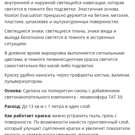
внутренней и наружной светящейся навигации, которая
светится в темноте без подсветки. Эластичная основа
Noxton Evacuation прекрасно держится на бетоне, металле,
пластике, шпаклевке и оштукатуренных поверхностях.
Светящиеся знаки, светящиеся планы, знаки входа и
выхода безотказно светятся в темноте в экстренных
ситуациях.
В дневное время маркировка выполняется сигнальными
цветами, в темноте люминесцентная краска светится
самостоятельно без какой-либо подсветки.
Краску удобно наносить через трафареты кистью, валиком,
пульверизатором.
Основа:
Сделана на полиуретан-смолы с добавлением
светонакопительного компонента - люминофора ТАТ 33;
Расход:
До 13 кв.м с 1 литра в один слой.
Как работает краска:
важно устранить пыль, грязь с
поверхности. По возможности нанести грунтовочный слой,
который улучшит сцепления краски и увеличит показатели
яркость и длительности свечения. Наносите