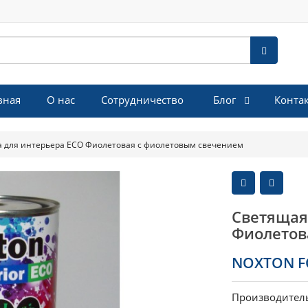
Блог
вная
О нас
Сотрудничество
Конта
а для интерьера ECO Фиолетовая с фиолетовым свечением
Светящая
Фиолетов
NOXTON FO
Производител