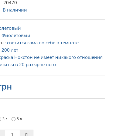
 20470
:
В наличии
олетовый
:
Фиолетовый
ты:
светится сама по себе в темноте
:
200 лет
краска Нокстон не имеет никакого отношения
етится в 20 раз ярче него
грн
3 л
5 л