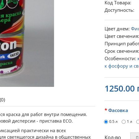
Код Товара:
Доступность
Цвет днем:
Фи
Цвет свечения
Принцип рабо
Срок свечения
Особенности:
к фосфору и св
1250.00 
(0)
Фасовка
яся краска для работ внутри помещения.
овой дисперсии - приставка ECO.
0.5 л
1 л
иксацией практически на всех
Кол-во
для светящегося дизайна в общественных