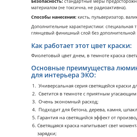
Безопасность:
стандартные меры предосторожно
материалом (не токсична, не радиоактивна).
Способы нанесения:
кисть, пульверизатор, валик
Дополнительные характеристики: специальная т
глянцевый финишный слой без дополнительной п
Как работает этот цвет краски:
Фиолетовый цвет днем, в темноте краска све
Основные преимущества люмин
для интерьера ЭКО:
Универсальная серия светящейся краски д
Светится в темноте с приятным угасающи
Очень экономный расход;
Подходит для бетона, дерева, камня, шпакле
Гарантия на светящийся эффект от производ
Светящаяся краска напитывает свет момен
зарядки;