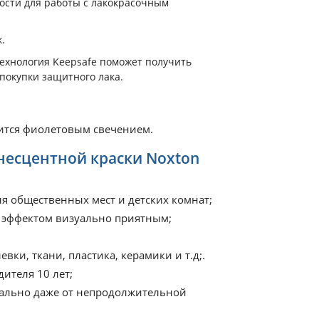
сти для работы с лакокрасочным
.
ехнология Keepsafe поможет получить
окупки защитного лака.
тится фиолетовым свечением.
есцентной краски Noxton
ля общественных мест и детских комнат;
м эффектом визуально приятным;
вки, ткани, пластика, керамики и т.д;.
ителя 10 лет;
тально даже от непродолжительной