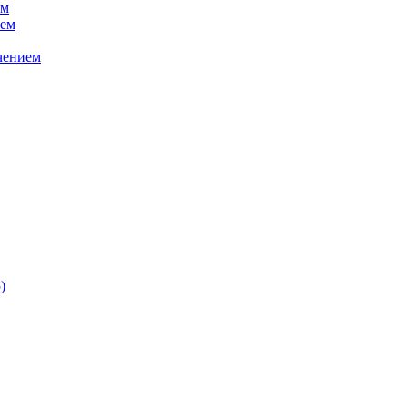
ем
ием
чением
)