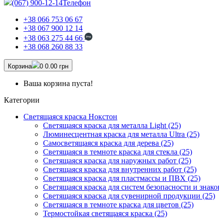
(067) 900-12-14
Телефон
+38 066 753 06 67
+38 067 900 12 14
+38 063 275 44 66
+38 068 260 88 33
Корзина
0
0.00 грн
Ваша корзина пуста!
Категории
Светящаяся краска Нокстон
Светящаяся краска для металла Light (25)
Люминесцентная краска для металла Ultra (25)
Самосветящаяся краска для дерева (25)
Светящаяся в темноте краска для стекла (25)
Светящаяся краска для наружных работ (25)
Светящаяся краска для внутренних работ (25)
Светящаяся краска для пластмассы и ПВХ (25)
Светящаяся краска для систем безопасности и знако
Светящаяся краска для сувенирной продукции (25)
Светящаяся в темноте краска для цветов (25)
Термостойкая светящаяся краска (25)