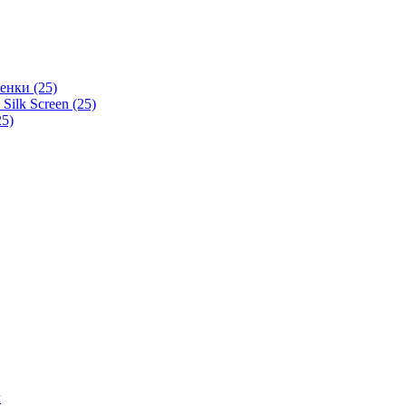
енки (25)
ilk Screen (25)
5)
м