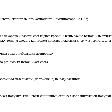
м светонакопительного компонента - люминофора ТАТ 33;
для хорошей работы светящейся краски. Очень важно выполнить стандар
ску тонким слоем с контролем качества покрытия днем + в темноте. Для
бычная вода в небольших дозировках.
во раз любым источником света.
асочным материалом (не токсична, не радиоактивна).
может получить глянцевый финишный слой без дополнительной покупки 