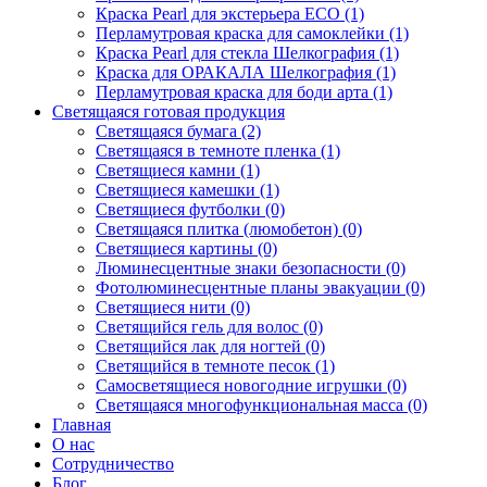
Краска Pearl для экстерьера ECO (1)
Перламутровая краска для самоклейки (1)
Краска Pearl для стекла Шелкография (1)
Краска для ОРАКАЛА Шелкография (1)
Перламутровая краска для боди арта (1)
Светящаяся готовая продукция
Светящаяся бумага (2)
Светящаяся в темноте пленка (1)
Светящиеся камни (1)
Светящиеся камешки (1)
Светящиеся футболки (0)
Светящаяся плитка (люмобетон) (0)
Светящиеся картины (0)
Люминесцентные знаки безопасности (0)
Фотолюминесцентные планы эвакуации (0)
Светящиеся нити (0)
Светящийся гель для волос (0)
Светящийся лак для ногтей (0)
Светящийся в темноте песок (1)
Самосветящиеся новогодние игрушки (0)
Светящаяся многофункциональная масса (0)
Главная
О нас
Сотрудничество
Блог