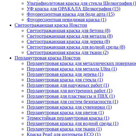
Ультрафиолетовая краска для стекла Шелкография (
УФ краска для ОРАКАЛА Шелкография (15)
Флуоресцентная краска для боди арта (15)
Флуоресцентная невидимая краска (1)
Светоотражающая краска Нокстон
Светоотражающая краска для бетона (8)
Светоотражающая краска для металла (8)
Светоотражающая краска для дерева (8)
Светоотражающая краска для водной среды (8)
Светоотражающая краска для ткани (2)
Перламутровая краска Нокстон
Перламутровая краска для металлических поверхност
Перламутровая краска для металла Ultra (1)
Перламутровая краска для дерева (1)
Перламутровая краска для стекла (1)
Перламутровая для наружных работ (1)
Перламутровая для внутренних работ (1)
Перламутровая для пластмассы и ПВХ (1)
Перламутровая для систем безопасности (1)
Перламутровая краска для сувенирки (1)
Перламутровая краска для цветов (1)
Термостойкая перламутровая краска (1)
Перламутровая краска для водной среды (1)
Перламутровая краска для ткани (1)
Краска Pearl для интерьера ECO (1)