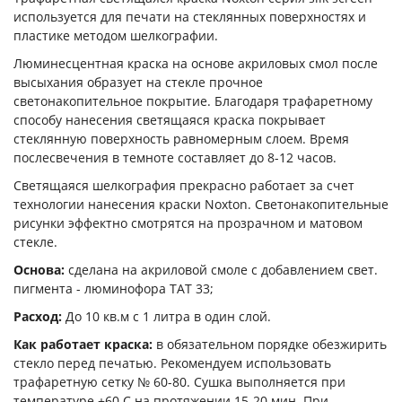
используется для печати на стеклянных поверхностях и
пластике методом шелкографии.
Люминесцентная краска на основе акриловых смол после
высыхания образует на стекле прочное
светонакопительное покрытие. Благодаря трафаретному
способу нанесения светящаяся краска покрывает
стеклянную поверхность равномерным слоем. Время
послесвечения в темноте составляет до 8-12 часов.
Светящаяся шелкография прекрасно работает за счет
технологии нанесения краски Noxton. Светонакопительные
рисунки эффектно смотрятся на прозрачном и матовом
стекле.
Основа:
сделана на акриловой смоле с добавлением свет.
пигмента - люминофора ТАТ 33;
Расход:
До 10 кв.м с 1 литра в один слой.
Как работает краска:
в обязательном порядке обезжирить
стекло перед печатью. Рекомендуем использовать
трафаретную сетку № 60-80. Сушка выполняется при
температуре +60 С на протяжении 15-20 мин. При