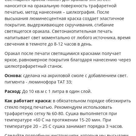
наносится на оракальную поверхность трафаретной
печатью, метод нанесения – шелкография. После
высыхания люминесцентная краска создает эластичное
покрытие, выдерживающее скручивания, сгибание
светящегося оракала. Светонакопительная печать
напитывает свет моментально от любого источника, время
свечения в темноте до 8-12 часов в день.
Оракал после печати светящимися красками получает
яркое, равномерное покрытия благодаря нанесению через
шелкотрафаретный станок.
Основа:
сделана на акриловой смоле с добавлением свет.
пигмента - люминофора ТАТ 33;
Расход:
До 10 кв.м с 1 литра в один слой.
Как работает краска:
в обязательном порядке обезжирить
стекло перед печатью. Рекомендуем использовать
трафаретную сетку № 60-80. Сушка выполняется при
температуре +60 С на протяжении 15-20 мин. При
температуре 20 – 25 С сушка занимает порядка 3 часов.
Следуйте подробным инструкциям, которые мы высылаем