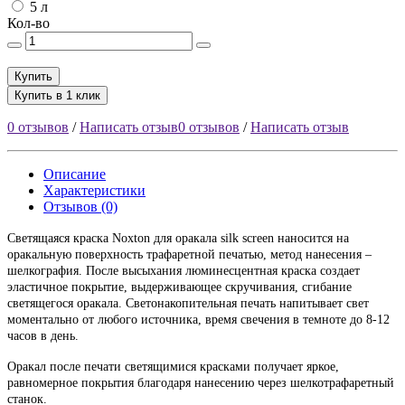
5 л
Кол-во
Купить
Купить в 1 клик
0 отзывов
/
Написать отзыв
0 отзывов
/
Написать отзыв
Описание
Характеристики
Отзывов (0)
Светящаяся краска Noxton для оракала silk screen наносится на
оракальную поверхность трафаретной печатью, метод нанесения –
шелкография. После высыхания люминесцентная краска создает
эластичное покрытие, выдерживающее скручивания, сгибание
светящегося оракала. Светонакопительная печать напитывает свет
моментально от любого источника, время свечения в темноте до 8-12
часов в день.
Оракал после печати светящимися красками получает яркое,
равномерное покрытия благодаря нанесению через шелкотрафаретный
станок.