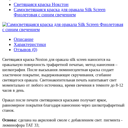
Светящаяся краска Нокстон
Самосветящаяся краска для оракала Silk Screen
Фиолетовая с синим свечением
Описание
Характеристики
Отзывов (0)
Светящаяся краска Noxton для оракала silk screen наносится на
оракальную поверхность трафаретной печатью, метод нанесения –
шелкография. После высыхания люминесцентная краска создает
эластичное покрытие, выдерживающее скручивания, сгибание
светящегося оракала. Светонакопительная печать напитывает свет
моментально от любого источника, время свечения в темноте до 8-12
часов в день.
Оракал после печати светящимися красками получает яркое,
равномерное покрытия благодаря нанесению через шелкотрафаретный
станок.
Основа:
сделана на акриловой смоле с добавлением свет. пигмента -
люминофора ТАТ 33;