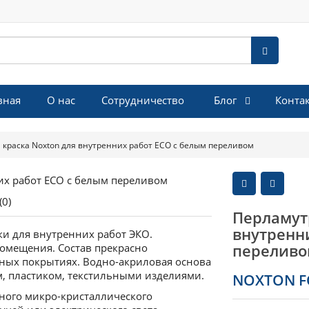
Блог
вная
О нас
Сотрудничество
Конта
краска Noxton для внутренних работ ЕСО с белым переливом
(0)
Перламут
внутренн
и для внутренних работ ЭКО.
переливо
омещения. Состав прекрасно
ных покрытиях. Водно-акриловая основа
м, пластиком, текстильными изделиями.
NOXTON FO
ьного микро-кристаллического