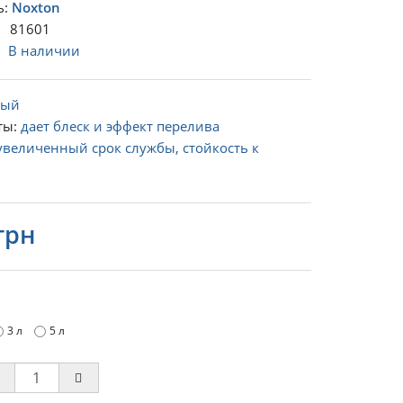
ь:
Noxton
 81601
:
В наличии
лый
ты:
дает блеск и эффект перелива
увеличенный срок службы, стойкость к
грн
3 л
5 л