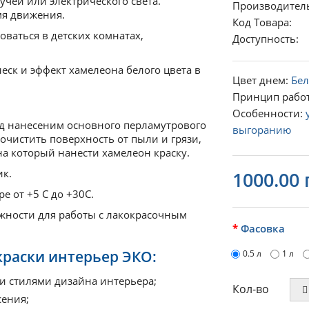
учей или электрического света.
Производител
мя движения.
Код Товара:
ваться в детских комнатах,
Доступность
леск и эффект хамелеона белого цвета в
Цвет днем:
Бе
Принцип рабо
Особенности:
д нанесеним основного перламутрового
выгоранию
 очистить поверхность от пыли и грязи,
а который нанести хамелеон краску.
ик.
1000.00 
е от +5 С до +30С.
жности для работы с лакокрасочным
Фасовка
раски интерьер ЭКО:
0.5 л
1 л
ми стилями дизайна интерьера;
Кол-во
сения;