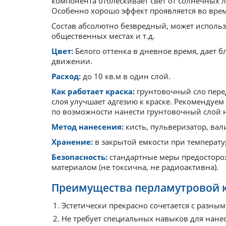
компонента отблескивает свет от солнечных л
Особенно хорошо эффект проявляется во вре
Состав абсолютно безвредный, может использо
общественных местах и т.д.
Цвет:
Белого оттенка в дневное время, дает б
движении.
Расход:
до 10 кв.м в один слой.
Как работает краска:
грунтовочный сло пере
слоя улучшает адгезию к краске. Рекомендуем
по возможности нанести грунтовочный слой н
Метод нанесения:
кисть, пульверизатор, вал
Хранение:
в закрытой емкости при температур
Безопасность:
стандартные меры предосторо
материалом (не токсична, не радиоактивна).
Преимущества перламутровой к
Эстетически прекрасно сочетается с разны
Не требует специальных навыков для нане