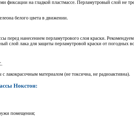
ми фиксации на гладкой пластмассе. Перламутровый слой не тре
мелеона белого цвета в движении.
сы перед нанесением перламутрового слоя краски. Рекомендуем
ый слой лака для защиты перламутровой краски от погодных в
С.
с лакокрасочным материалом (не токсична, не радиоактивна).
ассы Нокстон:
аружи помещения;