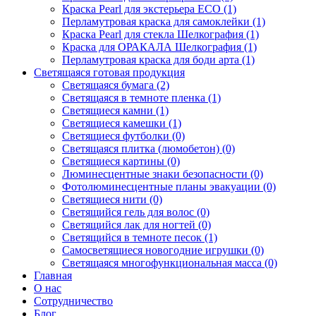
Краска Pearl для экстерьера ECO (1)
Перламутровая краска для самоклейки (1)
Краска Pearl для стекла Шелкография (1)
Краска для ОРАКАЛА Шелкография (1)
Перламутровая краска для боди арта (1)
Светящаяся готовая продукция
Светящаяся бумага (2)
Светящаяся в темноте пленка (1)
Светящиеся камни (1)
Светящиеся камешки (1)
Светящиеся футболки (0)
Светящаяся плитка (люмобетон) (0)
Светящиеся картины (0)
Люминесцентные знаки безопасности (0)
Фотолюминесцентные планы эвакуации (0)
Светящиеся нити (0)
Светящийся гель для волос (0)
Светящийся лак для ногтей (0)
Светящийся в темноте песок (1)
Самосветящиеся новогодние игрушки (0)
Светящаяся многофункциональная масса (0)
Главная
О нас
Сотрудничество
Блог