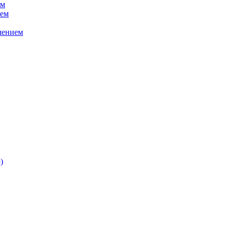
ем
ием
чением
)