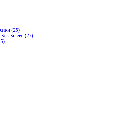
енки (25)
ilk Screen (25)
5)
м