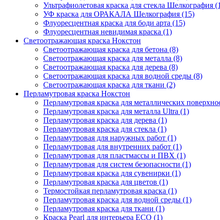
Ультрафиолетовая краска для стекла Шелкография (
УФ краска для ОРАКАЛА Шелкография (15)
Флуоресцентная краска для боди арта (15)
Флуоресцентная невидимая краска (1)
Светоотражающая краска Нокстон
Светоотражающая краска для бетона (8)
Светоотражающая краска для металла (8)
Светоотражающая краска для дерева (8)
Светоотражающая краска для водной среды (8)
Светоотражающая краска для ткани (2)
Перламутровая краска Нокстон
Перламутровая краска для металлических поверхност
Перламутровая краска для металла Ultra (1)
Перламутровая краска для дерева (1)
Перламутровая краска для стекла (1)
Перламутровая для наружных работ (1)
Перламутровая для внутренних работ (1)
Перламутровая для пластмассы и ПВХ (1)
Перламутровая для систем безопасности (1)
Перламутровая краска для сувенирки (1)
Перламутровая краска для цветов (1)
Термостойкая перламутровая краска (1)
Перламутровая краска для водной среды (1)
Перламутровая краска для ткани (1)
Краска Pearl для интерьера ECO (1)