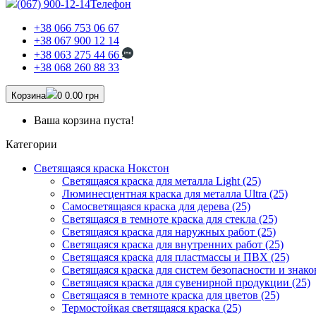
(067) 900-12-14
Телефон
+38 066 753 06 67
+38 067 900 12 14
+38 063 275 44 66
+38 068 260 88 33
Корзина
0
0.00 грн
Ваша корзина пуста!
Категории
Светящаяся краска Нокстон
Светящаяся краска для металла Light (25)
Люминесцентная краска для металла Ultra (25)
Самосветящаяся краска для дерева (25)
Светящаяся в темноте краска для стекла (25)
Светящаяся краска для наружных работ (25)
Светящаяся краска для внутренних работ (25)
Светящаяся краска для пластмассы и ПВХ (25)
Светящаяся краска для систем безопасности и знако
Светящаяся краска для сувенирной продукции (25)
Светящаяся в темноте краска для цветов (25)
Термостойкая светящаяся краска (25)