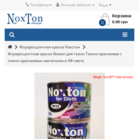
Телефоны
Личный кабинет
Язык
Корзина
0.00 грн
0
Флуоресцентная краска Нокстон
Флуоресцентная краска Noxton для ткани Темно-оранжевая с
темно-оранжевым свечением в УФ свете
Magic Scroll™ trial version