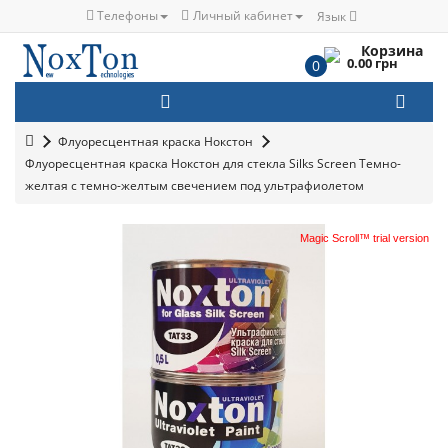
Телефоны
Личный кабинет
Язык
Корзина
0.00 грн
0
Флуоресцентная краска Нокстон
Флуоресцентная краска Нокстон для стекла Silks Screen Темно-
желтая с темно-желтым свечением под ультрафиолетом
Magic Scroll™ trial version