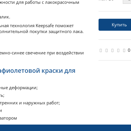
жности для работы с лакокрасочным
алик.
Купить
ная технология Keepsafe поможет
лнительной покупки защитного лака.
0
емно-синее свечение при воздействии
фиолетовой краски для
ьные деформации;
ть;
утренних и наружных работ;
ки
изатором