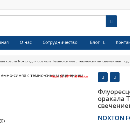
Блог
вная
О нас
Сотрудничество
Конта
ая краска Noxton для оракала Темно-синяя с темно-синим свечением под
Magic Scroll™ trial version
Флуоресц
оракала 
свечение
NOXTON F
(0)