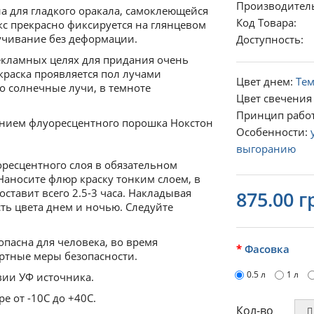
Производител
а для гладкого оракала, самоклеющейся
Код Товара:
с прекрасно фиксируется на глянцевом
ручивание без деформации.
Доступность
екламных целях для придания очень
краска проявляется пол лучами
Цвет днем:
Те
то солнечные лучи, в темноте
Цвет свечения 
Принцип рабо
нием флуоресцентного порошка Нокстон
Особенности:
выгоранию
ресцентного слоя в обязательном
аносите флюр краску тонким слоем, в
ставит всего 2.5-3 часа. Накладывая
875.00 г
ть цвета днем и ночью. Следуйте
опасна для человека, во время
Фасовка
артные меры безопасности.
0.5 л
1 л
вии УФ источника.
е от -10С до +40С.
Кол-во