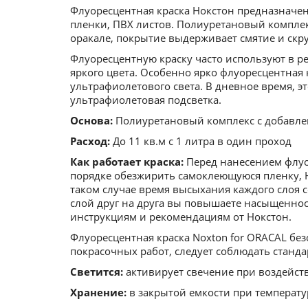
Флуоресцентная краска Нокстон предназначен
пленки, ПВХ листов. Полиуретановый комплек
оракале, покрытие выдерживает смятие и ск
Флуоресцентную краску часто используют в р
яркого цвета. Особенно ярко флуоресцентная 
ультрафиолетового света. В дневное время, э
ультрафиолетовая подсветка.
Основа:
Полиуретановый комплекс с добавле
Расход:
До 11 кв.м с 1 литра в один проход
Как работает краска:
Перед нанесением флуо
порядке обезжирить самоклеющуюся пленку, Н
таком случае время высыхания каждого слоя со
слой друг на друга вы повышаете насыщеннос
инструкциям и рекомендациям от Нокстон.
Флуоресцентная краска Noxton for ORACAL без
покрасочных работ, следует соблюдать станд
Светится:
активирует свечение при воздейст
Хранение:
в закрытой емкости при температур