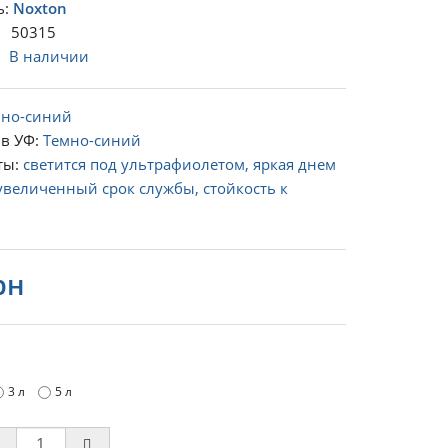
ь:
Noxton
 50315
:
В наличии
мно-синий
в УФ:
Темно-синий
ты:
светится под ультрафиолетом, яркая днем
увеличенный срок службы, стойкость к
рн
3 л
5 л