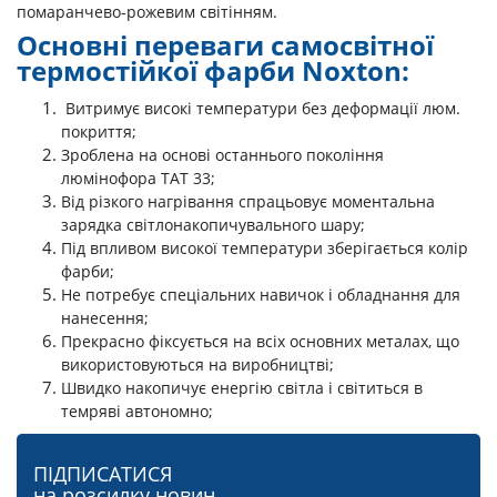
помаранчево-рожевим світінням.
Основні переваги самосвітної
термостійкої фарби Noxton:
Витримує високі температури без деформації люм.
покриття;
Зроблена на основі останнього покоління
люмінофора ТАТ 33;
Від різкого нагрівання спрацьовує моментальна
зарядка світлонакопичувального шару;
Під впливом високої температури зберігається колір
фарби;
Не потребує спеціальних навичок і обладнання для
нанесення;
Прекрасно фіксується на всіх основних металах, що
використовуються на виробництві;
Швидко накопичує енергію світла і світиться в
темряві автономно;
ПІДПИСАТИСЯ
на розсилку новин