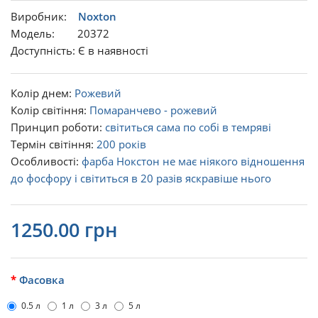
Виробник:
Noxton
Модель: 20372
Доступність: Є в наявності
Колір днем:
Рожевий
Колір світіння:
Помаранчево - рожевий
Принцип роботи:
світиться сама по собі в темряві
Термін світіння:
200 років
Особливості:
фарба Нокстон не має ніякого відношення
до фосфору і світиться в 20 разів яскравіше нього
1250.00 грн
Фасовка
0.5 л
1 л
3 л
5 л