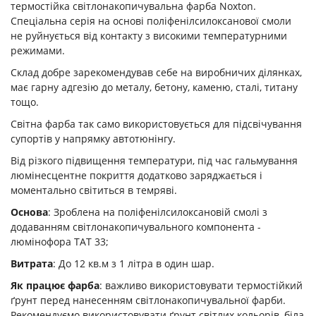
термостійка світлонакопичувальна фарба Noxton.
Спеціальна серія на основі поліфенілсилоксанової смоли
не руйнується від контакту з високими температурними
режимами.
Склад добре зарекомендував себе на виробничих ділянках,
має гарну адгезію до металу, бетону, каменю, сталі, титану
тощо.
Світна фарба так само використовується для підсвічування
супортів у напрямку автотюнінгу.
Від різкого підвищення температури, під час гальмування
люмінесцентне покриття додатково заряджається і
моментально світиться в темряві.
Основа
: Зроблена на поліфенілсилоксановій смолі з
додаванням світлонакопичувального компонента -
люмінофора ТАТ 33;
Витрата
: До 12 кв.м з 1 літра в один шар.
Як працює фарба
: важливо використовувати термостійкий
ґрунт перед нанесенням світлонакопичувальної фарби.
Рекомендуємо використовувати ґрунт світлих кольорів, біла