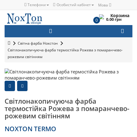
Телефони
Особистий кабінет
Мова
Корзина
0.00 грн
0
Світна фарба Нокстон
Світлонакопичуюча фарба термостійка Рожева з помаранчево-
рожевим світінням
Світлонакопичуюча фарба
термостійка Рожева з помаранчево-
рожевим світінням
NOXTON TERMO