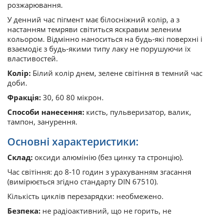
розжарювання.
У денний час пігмент має білосніжний колір, а з
настанням темряви світиться яскравим зеленим
кольором. Відмінно наноситься на будь-які поверхні і
взаємодіє з будь-якими типу лаку не порушуючи їх
властивостей.
Колір:
Білий колір днем, зелене світіння в темний час
доби.
Фракція:
30, 60 80 мікрон.
Способи нанесення:
кисть, пульверизатор, валик,
тампон, занурення.
Основні характеристики:
Склад:
оксиди алюмінію (без цинку та стронцію).
Час світіння: до 8-10 годин з урахуванням згасання
(вимірюється згідно стандарту DIN 67510).
Кількість циклів перезарядки: необмежено.
Безпека:
не радіоактивний, що не горить, не