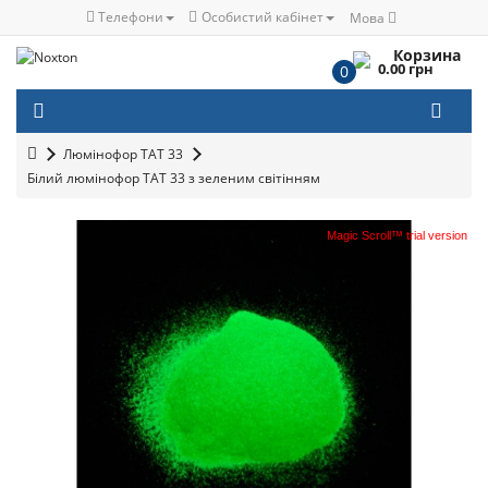
Телефони
Особистий кабінет
Мова
Корзина
0.00 грн
0
Люмінофор ТАТ 33
Білий люмінофор ТАТ 33 з зеленим світінням
Magic Scroll™ trial version