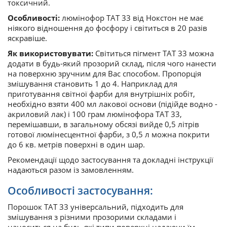
токсичний.
Особливості:
люмінофор ТАТ 33 від Нокстон не має
ніякого відношення до фосфору і світиться в 20 разів
яскравіше.
Як використовувати:
Світиться пігмент ТАТ 33 можна
додати в будь-який прозорий склад, після чого нанести
на поверхню зручним для Вас способом. Пропорція
змішування становить 1 до 4. Наприклад для
приготування світної фарби для внутрішніх робіт,
необхідно взяти 400 мл лакової основи (підійде водно -
акриловий лак) і 100 грам люмінофора ТАТ 33,
перемішавши, в загальному обсязі вийде 0,5 літрів
готової люмінесцентної фарби, з 0,5 л можна покрити
до 6 кв. метрів поверхні в один шар.
Рекомендації щодо застосування та докладні інструкції
надаються разом із замовленням.
Особливості застосування:
Порошок ТАТ 33 універсальний, підходить для
змішування з різними прозорими складами і
наноситься на будь-які типи поверхні надаючи їм