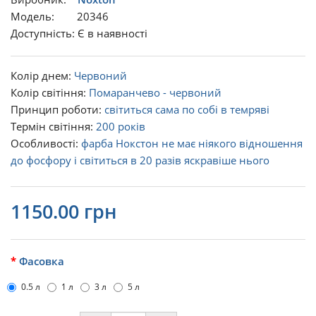
Модель: 20346
Доступність: Є в наявності
Колір днем:
Червоний
Колір світіння:
Помаранчево - червоний
Принцип роботи:
світиться сама по собі в темряві
Термін світіння:
200 років
Особливості:
фарба Нокстон не має ніякого відношення
до фосфору і світиться в 20 разів яскравіше нього
1150.00 грн
Фасовка
0.5 л
1 л
3 л
5 л