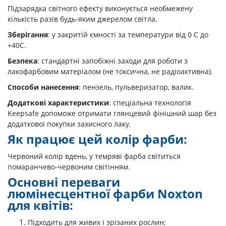
Підзарядка світного ефекту виконується необмежену
кількість разів будь-яким джерелом світла.
Зберігання
: у закритій ємності за температури від 0 С до
+40С.
Безпека
: стандартні запобіжні заходи для роботи з
лакофарбовим матеріалом (не токсична, не радіоактивна).
Способи нанесення
: пензель, пульверизатор, валик.
Додаткові характеристики
: спеціальна технологія
Keepsafe допоможе отримати глянцевий фінішний шар без
додаткової покупки захисного лаку.
Як працює цей колір фарби:
Червоний колір вдень, у темряві фарба світиться
помаранчево-червоним світінням.
Основні переваги
люмінесцентної фарби Noxton
для квітів:
Підходить для живих і зрізаних рослин;