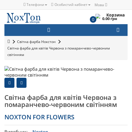
Телефони
Особистий кабінет
Мова
Корзина
0.00 грн
0
Світна фарба Нокстон
Світна фарба для квітів Червона з помаранчево-червоним
світінням
Світна фарба для квітів Червона з
помаранчево-червоним світінням
NOXTON FOR FLOWERS
Виробник:
Noxton