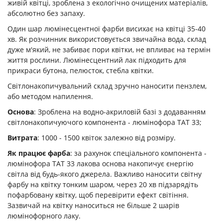
живій квітці, зроблена з екологічно очищених матеріалів,
абсолютно без запаху.
Один шар люмінесцентної фарби висихає на квітці 35-40
хв. Як розчинник використовується звичайна вода, склад
дуже м'який, не забиває пори квітки, не впливає на термін
життя рослини. Люмінесцентний лак підходить для
прикраси бутона, пелюсток, стебла квітки.
Світлонакопичувальний склад зручно наносити пензлем,
або методом напилення.
Основа
: Зроблена на водно-акриловій базі з додаванням
світлонакопичуючого компонента - люмінофора ТАТ 33;
Витрата
: 1000 - 1500 квіток залежно від розміру.
Як працює фарба
: за рахунок спеціального компонента -
люмінофора ТАТ 33 лакова основа накопичує єнергію
світла від будь-якого джерела. Важливо наносити світну
фарбу на квітку тонким шаром, через 20 хв підзарядіть
пофарбовану квітку, щоб перевірити ефект світіння.
Зазвичай на квітку наноситься не більше 2 шарів
люмінофорного лаку.